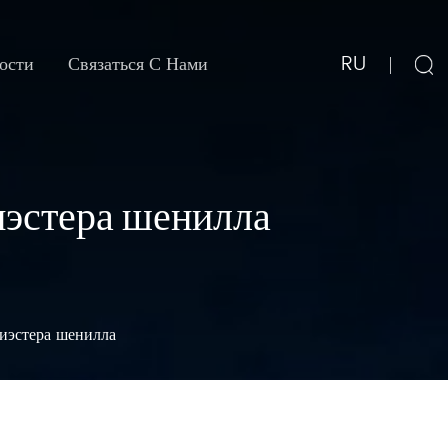
RU
ости
Связаться С Нами
иэстера шенилла
лиэстера шенилла