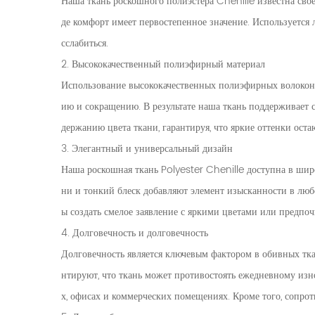
Наша ткань роскошного полиэстера Chenille известна свое
де комфорт имеет первостепенное значение. Используется л
сслабиться.
2. Высококачественный полиэфирный материал
Использование высококачественных полиэфирных волокон в
ию и сокращению. В результате наша ткань поддерживает
держанию цвета ткани, гарантируя, что яркие оттенки ост
3. Элегантный и универсальный дизайн
Наша роскошная ткань Polyester Chenille доступна в широ
ни и тонкий блеск добавляют элемент изысканности в любо
ы создать смелое заявление с яркими цветами или предпоч
4. Долговечность и долговечность
Долговечность является ключевым фактором в обивных тка
нтируют, что ткань может противостоять ежедневному изно
х, офисах и коммерческих помещениях. Кроме того, сопрот