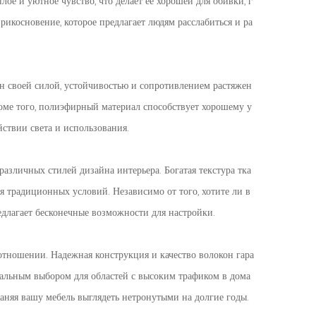
ое и уютное чувство, что делает ее хорошей для обивки, г
рикосновение, которое предлагает людям расслабиться и ра
н своей силой, устойчивостью и сопротивлением растяжен
оме того, полиэфирный материал способствует хорошему у
йствии света и использования.
различных стилей дизайна интерьера. Богатая текстура тка
я традиционных условий. Независимо от того, хотите ли в
едлагает бесконечные возможности для настройки.
отношении. Надежная конструкция и качество волокон гара
деальным выбором для областей с высоким трафиком в дома
раняя вашу мебель выглядеть нетронутыми на долгие годы.