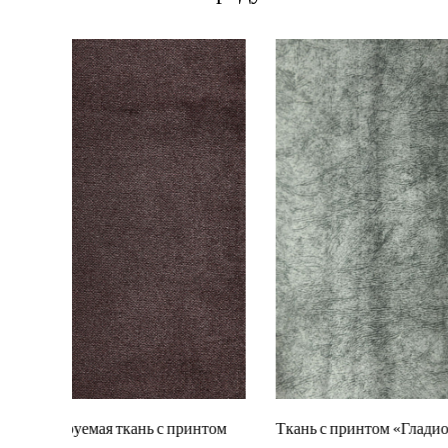
интом
Ткань с принтом «Гладиолус»
Многоцве