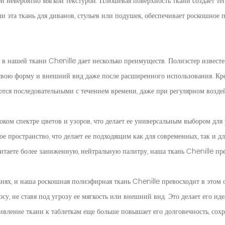
й невероятно мягкой текстурой. Плюшевая поверхность ткани создает тепл
и эта ткань для диванов, стульев или подушек, обеспечивает роскошное п
 нашей ткани Chenille дает несколько преимуществ. Полиэстер известе
 свою форму и внешний вид даже после расширенного использования. Кр
аются последовательными с течением времени, даже при регулярном возде
ком спектре цветов и узоров, что делает ее универсальным выбором для 
е пространство, что делает ее подходящим как для современных, так и дл
итаете более заниженную, нейтральную палитру, наша ткань Chenille пр
нях, и наша роскошная полиэфирная ткань Chenille превосходит в этом 
су, не ставя под угрозу ее мягкость или внешний вид. Это делает его и
ивление ткани к таблеткам еще больше повышает его долговечность, сох