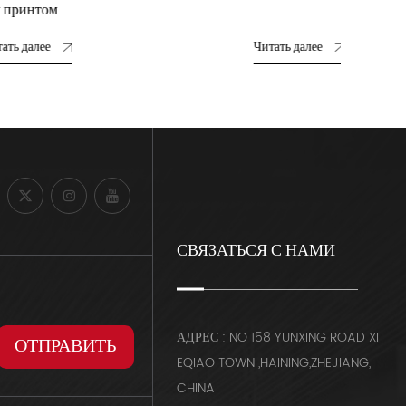
Читать далее
Читать да
СВЯЗАТЬСЯ С НАМИ
АДРЕС : NO 158 YUNXING ROAD XI
EQIAO TOWN ,HAINING,ZHEJIANG,
CHINA