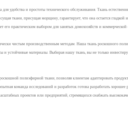
а для удобства и простоты технического обслуживания. Ткань естественн
ущая ткани, присущая морщину, гарантирует, что она остается гладкой и
ает его практическим выбором для занятых домохозяйств и коммерческой 
ически чистым производственным методам. Наша ткань роскошного поли
 и устойчивые материалы. Выбирая нашу ткань, вы не только инвестируе
скошной полиэфирной ткани, позволяя клиентам адаптировать продукт к
опытная команда исследований и разработок готова разработать хорошее р
масштабных проектов или предприятий, стремящихся снабжать высококач