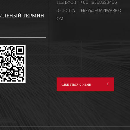
ТЕЛЕФОН : +86-18368328456
Э-ПОЧТА : JERRY@HUAYIWARP.C
ИЛЬНЫЙ ТЕРМИН
OM
Связаться с нами
>