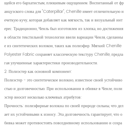
щейся его бархатистым, плюшевым ощущением. Воспитанный от фр
анцузского слова для "Caterpillar", Chenille имеет отличительную н
ечеткую кучу, которая добавляет как мягкость, так и визуальный инт
ерес. Традиционно, Ченль был изготовлен из хлопка, но достижения
в области текстильной технологии ввели вариации Ченля, сделанны
е из синтетических волокон, таких как полиэфир. Мягкий Chenille
Polyester Fabric сохраняет классическую текстуру Chenille, предла
гая улучшенные характеристики производительности.
2. Полиэстер как основной компонент:
Полиэстер - это синтетическое волокно, известное своей устойчиво
стью и долговечностью. При использовании в обивке в Ченле, поли
эстер вносит несколько ключевых атрибутов:
Прочность: полиэфирные волокна по своей природе сильны, что дел
ает их устойчивыми к износу. Эта долговечность гарантирует, что о
бивка может противостоять повседневному использованию и сохра